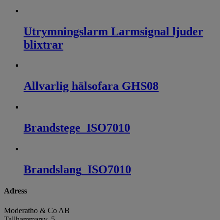
Utrymningslarm Larmsignal ljuder
blixtrar
Allvarlig hälsofara GHS08
Brandstege_ISO7010
Brandslang_ISO7010
Adress
Moderatho & Co AB
Tallhammarsv. 5