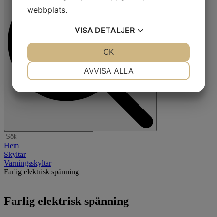
webbplats.
VISA
DETALJER
JA
NEJ
OK
JA
NEJ
NÖDVÄNDIG
INSTÄLLNINGAR
AVVISA ALLA
JA
NEJ
JA
NEJ
MARKNADSFÖRING
STATISTIK
Hem
Skyltar
Varningsskyltar
Farlig elektrisk spänning
Farlig elektrisk spänning