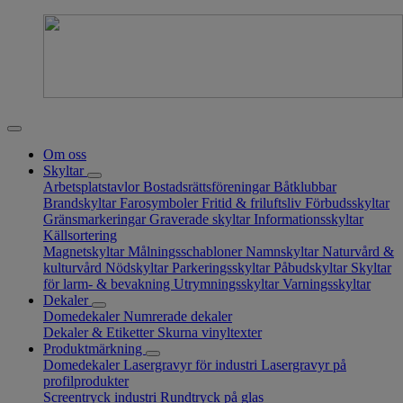
Om oss
Skyltar
Arbetsplatstavlor
Bostadsrättsföreningar
Båtklubbar
Brandskyltar
Farosymboler
Fritid & friluftsliv
Förbudsskyltar
Gränsmarkeringar
Graverade skyltar
Informationsskyltar
Källsortering
Magnetskyltar
Målningsschabloner
Namnskyltar
Naturvård &
kulturvård
Nödskyltar
Parkeringsskyltar
Påbudskyltar
Skyltar
för larm- & bevakning
Utrymningsskyltar
Varningsskyltar
Dekaler
Domedekaler
Numrerade dekaler
Dekaler & Etiketter
Skurna vinyltexter
Produktmärkning
Domedekaler
Lasergravyr för industri
Lasergravyr på
profilprodukter
Screentryck industri
Rundtryck på glas