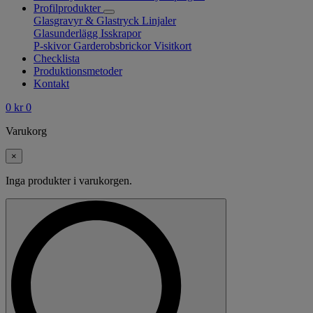
Profilprodukter
Glasgravyr & Glastryck
Linjaler
Glasunderlägg
Isskrapor
P-skivor
Garderobsbrickor
Visitkort
Checklista
Produktionsmetoder
Kontakt
0
kr
0
Varukorg
×
Inga produkter i varukorgen.