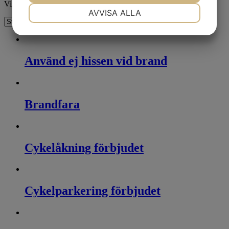
Visar 1–16 av 24 resultat
NÖDVÄNDIG
INSTÄLLNINGAR
AVVISA ALLA
JA
NEJ
JA
NEJ
MARKNADSFÖRING
STATISTIK
Använd ej hissen vid brand
Brandfara
Cykelåkning förbjudet
Cykelparkering förbjudet