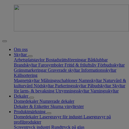
Om oss
Skyltar
Arbetsplatstavlor
Bostadsrättsföreningar
Båtklubbar
Brandskyltar
Farosymboler
Fritid & friluftsliv
Förbudsskyltar
Gränsmarkeringar
Graverade skyltar
Informationsskyltar
Källsortering
Magnetskyltar
Målningsschabloner
Namnskyltar
Naturvård &
kulturvård
Nödskyltar
Parkeringsskyltar
Påbudskyltar
Skyltar
för larm- & bevakning
Utrymningsskyltar
Varningsskyltar
Dekaler
Domedekaler
Numrerade dekaler
Dekaler & Etiketter
Skurna vinyltexter
Produktmärkning
Domedekaler
Lasergravyr för industri
Lasergravyr på
profilprodukter
Screentryck industri
Rundtryck på glas