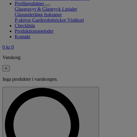
Profilprodukter
Glasgravyr & Glastryck
Linjaler
Glasunderlägg
Isskrapor
P-skivor
Garderobsbrickor
Visitkort
Checklista
Produktionsmetoder
Kontakt
0
kr
0
Varukorg
×
Inga produkter i varukorgen.