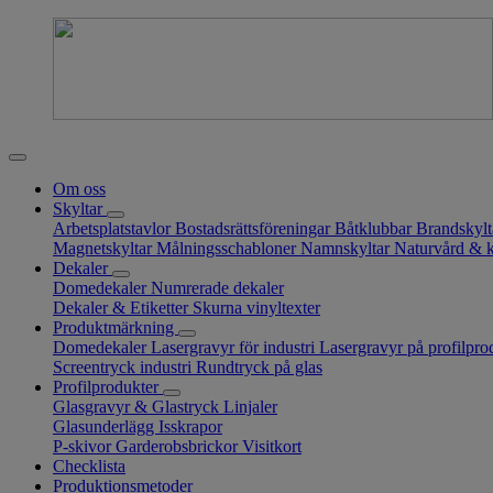
Om oss
Skyltar
Arbetsplatstavlor
Bostadsrättsföreningar
Båtklubbar
Brandskyl
Magnetskyltar
Målningsschabloner
Namnskyltar
Naturvård & 
Dekaler
Domedekaler
Numrerade dekaler
Dekaler & Etiketter
Skurna vinyltexter
Produktmärkning
Domedekaler
Lasergravyr för industri
Lasergravyr på profilpro
Screentryck industri
Rundtryck på glas
Profilprodukter
Glasgravyr & Glastryck
Linjaler
Glasunderlägg
Isskrapor
P-skivor
Garderobsbrickor
Visitkort
Checklista
Produktionsmetoder