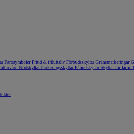
tar
Farosymboler
Fritid & friluftsliv
Förbudsskyltar
Gränsmarkeringar
G
kulturvård
Nödskyltar
Parkeringsskyltar
Påbudskyltar
Skyltar för larm
dukter