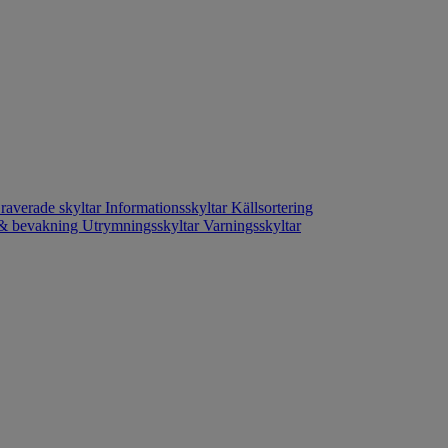
raverade skyltar
Informationsskyltar
Källsortering
- & bevakning
Utrymningsskyltar
Varningsskyltar