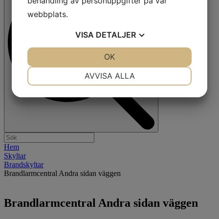
behandling av personuppgifter på vår
webbplats.
VISA
DETALJER
JA
NEJ
OK
JA
NEJ
NÖDVÄNDIG
INSTÄLLNINGAR
AVVISA ALLA
JA
NEJ
JA
NEJ
MARKNADSFÖRING
STATISTIK
Hem
Skyltar
Brandskyltar
Brandlarmcentral Andra sidan väggen
Brandlarmcentral Andra sidan väggen