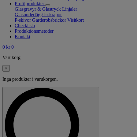
Profilprodukter
Glasgravyr & Glastryck
Linjaler
Glasunderlägg
Isskrapor
P-skivor
Garderobsbrickor
Visitkort
Checklista
Produktionsmetoder
Kontakt
0
kr
0
Varukorg
×
Inga produkter i varukorgen.