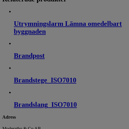
Utrymningslarm Lämna omedelbart
byggnaden
Brandpost
Brandstege_ISO7010
Brandslang_ISO7010
Adress
Moderatho & Co AB