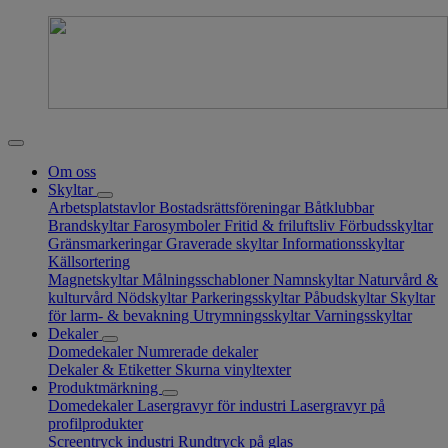
Om oss
Skyltar
Arbetsplatstavlor
Bostadsrättsföreningar
Båtklubbar
Brandskyltar
Farosymboler
Fritid & friluftsliv
Förbudsskyltar
Gränsmarkeringar
Graverade skyltar
Informationsskyltar
Källsortering
Magnetskyltar
Målningsschabloner
Namnskyltar
Naturvård &
kulturvård
Nödskyltar
Parkeringsskyltar
Påbudskyltar
Skyltar
för larm- & bevakning
Utrymningsskyltar
Varningsskyltar
Dekaler
Domedekaler
Numrerade dekaler
Dekaler & Etiketter
Skurna vinyltexter
Produktmärkning
Domedekaler
Lasergravyr för industri
Lasergravyr på
profilprodukter
Screentryck industri
Rundtryck på glas