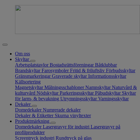
Om oss
Skyltar
Arbetsplatstavlor
Bostadsrättsföreningar
Båtklubbar
Brandskyltar
Farosymboler
Fritid & friluftsliv
Förbudsskyltar
Gränsmarkeringar
Graverade skyltar
Informationsskyltar
Källsortering
Magnetskyltar
Målningsschabloner
Namnskyltar
Naturvård &
kulturvård
Nödskyltar
Parkeringsskyltar
Påbudskyltar
Skyltar
för larm- & bevakning
Utrymningsskyltar
Varningsskyltar
Dekaler
Domedekaler
Numrerade dekaler
Dekaler & Etiketter
Skurna vinyltexter
Produktmärkning
Domedekaler
Lasergravyr för industri
Lasergravyr på
profilprodukter
Screentryck industri
Rundtryck på glas