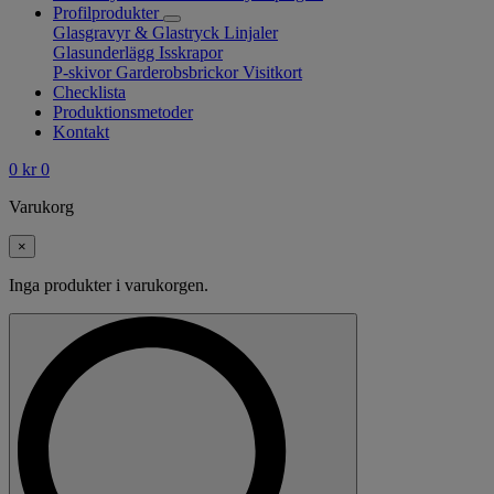
Profilprodukter
Glasgravyr & Glastryck
Linjaler
Glasunderlägg
Isskrapor
P-skivor
Garderobsbrickor
Visitkort
Checklista
Produktionsmetoder
Kontakt
0
kr
0
Varukorg
×
Inga produkter i varukorgen.