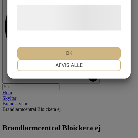
Læs mere om vores brug af cookies og
behandling af persondata på vores
hjemmeside.
OK
NØDVENDIGE
PRÆFERENCER
AFVIS ALLE
MARKETING
STATISTIK
Hem
Skyltar
Brandskyltar
Brandlarmcentral Bloickera ej
Brandlarmcentral Bloickera ej