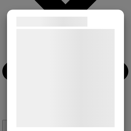
Samtykke til cookies
Vi og vores samarbejdspartnere bruger
teknologier, herunder cookies, til at
indsamle oplysninger om dig til forskellige
formål, herunder: Tilpasning af annoncering,
bedre brugeroplevelse, funktionalitet,
statistik og marketing. Disse oplysninger
kan blive delt med annoncerings- og
analysepartnere, som kan kombinere dem
med data, du tidligere har givet dem eller
de har indsamlet gennem din brug af deres
tjenester. Ved at klikke på 'OK' giver du
samtykke til disse formål.