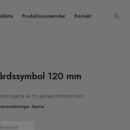
klista
Produktionsmetoder
Kontakt
Search
for:
vårdssymbol 120 mm
bol stjärna Nr 111, symbol 105×120 mm.
ränsmarkeringar
,
Skyltar