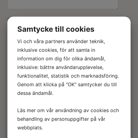
Skriv storlek, material och eventuellt andra
kommentarer.
Samtycke till cookies
Nödtelefon
Lägg Till I Min Förfrågan
Vi och våra partners använder teknik,
mängd
inklusive cookies, för att samla in
information om dig för olika ändamål,
inklusive: bättre användarupplevelse,
Beskrivning
funktionalitet, statistik och marknadsföring.
Genom att klicka på "OK" samtycker du till
dessa ändamål.
Relaterade produkter
Läs mer om vår användning av cookies och
behandling av personuppgifter på vår
Utrymningslarm Lämna omedelbart byggnaden
webbplats.