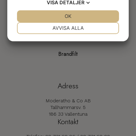
VISA
DETALJER
Brandsläckningsutrustning_ISO7010
JA
NEJ
OK
JA
NEJ
NÖDVÄNDIG
INSTÄLLNINGAR
AVVISA ALLA
Explosiv GHS01
JA
NEJ
JA
NEJ
MARKNADSFÖRING
STATISTIK
Brandfilt
Adress
Moderatho & Co AB
Tallhammarsv. 5
186 33 Vallentuna
Kontakt