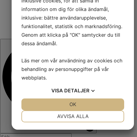
inklusive cookies, för att samla in
information om dig för olika ändamål,
inklusive: bättre användarupplevelse,
funktionalitet, statistik och marknadsföring.
Genom att klicka på "OK" samtycker du till
dessa ändamål.
Läs mer om vår användning av cookies och
behandling av personuppgifter på vår
webbplats.
VISA
DETALJER
JA
NEJ
OK
JA
NEJ
NÖDVÄNDIG
INSTÄLLNINGAR
AVVISA ALLA
JA
NEJ
JA
NEJ
MARKNADSFÖRING
STATISTIK