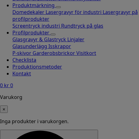
Produktmärkning
Domedekaler
Lasergravyr för industri
Lasergravyr på
profilprodukter
Screentryck industri
Rundtryck på glas
Profilprodukter
Glasgravyr & Glastryck
Linjaler
Glasunderlägg
Isskrapor
P-skivor
Garderobsbrickor
Visitkort
Checklista
Produktionsmetoder
Kontakt
0
kr
0
Varukorg
×
Inga produkter i varukorgen.