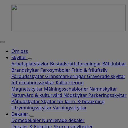
Om oss
Skyltar
Arbetsplatstavlor
Bostadsrättsföreningar
Båtklubbar
Brandskyltar
Farosymboler
Fritid & friluftsliv
Förbudsskyltar
Gränsmarkeringar
Graverade skyltar
Informationsskyltar
Källsortering
Magnetskyltar
Målningsschabloner
Namnskyltar
Naturvård & kulturvård
Nödskyltar
Parkeringsskyltar
Påbudskyltar
Skyltar för larm- & bevakning
Utrymningsskyltar
Varningsskyltar
Dekaler
Domedekaler
Numrerade dekaler
Dekaler & Etiketter
Skurna vinyltexter