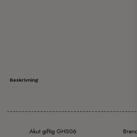
Beskrivning
Akut giftig GHS06
Brand