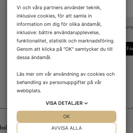
Vi och våra partners använder teknik,
inklusive cookies, för att samla in
information om dig för olika ändamål,
Skriv storlek, material och event
inklusive: bättre användarupplevelse,
kommentarer.
funktionalitet, statistik och marknadsföring.
Biotopskydd,
Lägg Till I Min F
Skogsstyrelsen
Genom att klicka på "OK" samtycker du till
mängd
dessa ändamål.
Läs mer om vår användning av cookies och
behandling av personuppgifter på vår
webbplats.
VISA
DETALJER
Relaterade produkter
JA
NEJ
OK
JA
NEJ
NÖDVÄNDIG
INSTÄLLNINGAR
ssläckare_ISO7010
Brandfilt
AVVISA ALLA