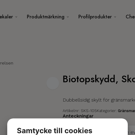
ekaler
Produktmärkning
Profilprodukter
Chec
yrelsen
Biotopskydd, Sko
Dubbellsidig skylt för gränsmar
Artikelnr:
SKS-105
Kategorier:
Gränsmar
Anteckningar
Samtycke till cookies