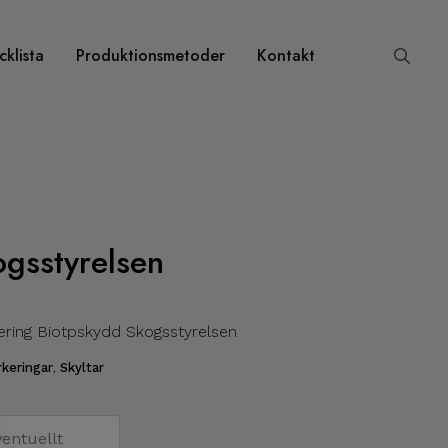
klista
Produktionsmetoder
Kontakt
Search
for:
gsstyrelsen
kering Biotpskydd Skogsstyrelsen
keringar
,
Skyltar