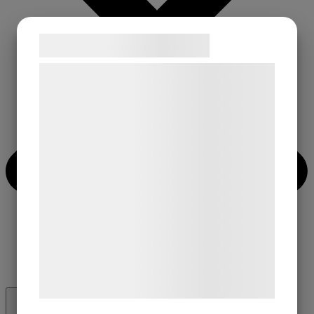
Samtykke til cookies
Vi og vores samarbejdspartnere bruger
teknologier, herunder cookies, til at
indsamle oplysninger om dig til forskellige
formål, herunder: Tilpasning af annoncering,
bedre brugeroplevelse, funktionalitet,
statistik og marketing. Disse oplysninger
kan blive delt med annoncerings- og
analysepartnere, som kan kombinere dem
med data, du tidligere har givet dem eller
de har indsamlet gennem din brug af deres
tjenester. Ved at klikke på 'OK' giver du
samtykke til disse formål.