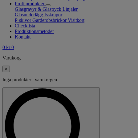
Profilprodukter
Glasgravyr & Glastryck
Linjaler
Glasunderlägg
Isskrapor
P-skivor
Garderobsbrickor
Visitkort
Checklista
Produktionsmetoder
Kontakt
0
kr
0
Varukorg
×
Inga produkter i varukorgen.