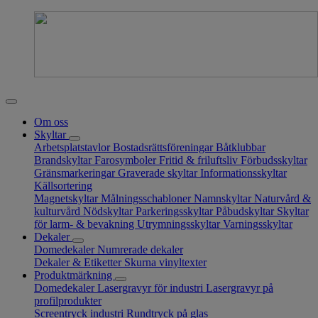
Om oss
Skyltar
Arbetsplatstavlor
Bostadsrättsföreningar
Båtklubbar
Brandskyltar
Farosymboler
Fritid & friluftsliv
Förbudsskyltar
Gränsmarkeringar
Graverade skyltar
Informationsskyltar
Källsortering
Magnetskyltar
Målningsschabloner
Namnskyltar
Naturvård &
kulturvård
Nödskyltar
Parkeringsskyltar
Påbudskyltar
Skyltar
för larm- & bevakning
Utrymningsskyltar
Varningsskyltar
Dekaler
Domedekaler
Numrerade dekaler
Dekaler & Etiketter
Skurna vinyltexter
Produktmärkning
Domedekaler
Lasergravyr för industri
Lasergravyr på
profilprodukter
Screentryck industri
Rundtryck på glas