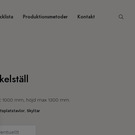
klista
Produktionsmetoder
Kontakt
Search
for:
kelställ
st 1000 mm, höjd max 1300 mm.
tsplatstavlor
,
Skyltar