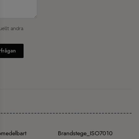
uellt andra
örfrågan
omedelbart
Brandstege_ISO7010