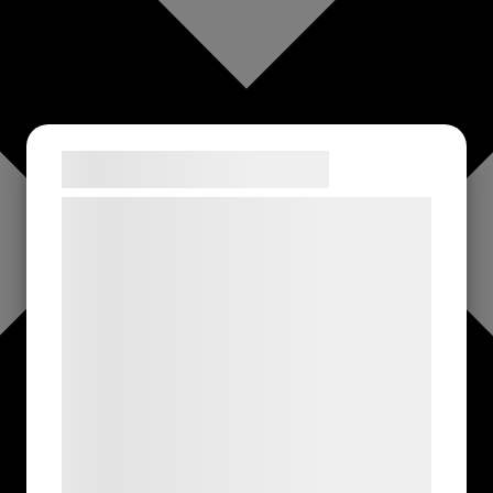
Samtykke til cookies
Vi og vores samarbejdspartnere bruger
teknologier, herunder cookies, til at
indsamle oplysninger om dig til forskellige
formål, herunder: Tilpasning af annoncering,
bedre brugeroplevelse, funktionalitet,
statistik og marketing. Disse oplysninger
kan blive delt med annoncerings- og
analysepartnere, som kan kombinere dem
med data, du tidligere har givet dem eller
de har indsamlet gennem din brug af deres