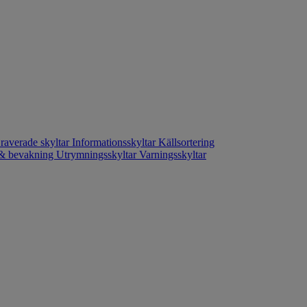
raverade skyltar
Informationsskyltar
Källsortering
- & bevakning
Utrymningsskyltar
Varningsskyltar