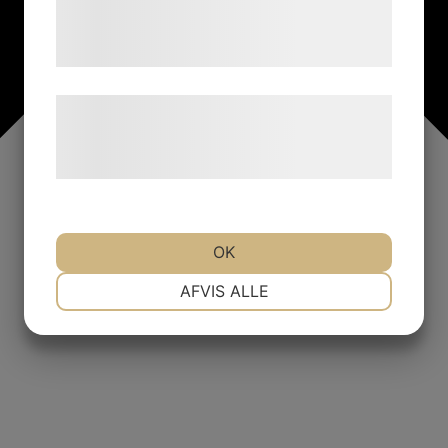
tjenester. Ved at klikke på 'OK' giver du
samtykke til disse formål.
Læs mere om vores brug af cookies og
behandling af persondata på vores
hjemmeside.
OK
NØDVENDIGE
PRÆFERENCER
AFVIS ALLE
MARKETING
STATISTIK