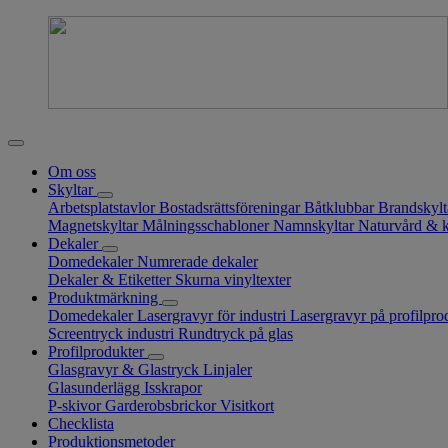
Om oss
Skyltar
Arbetsplatstavlor
Bostadsrättsföreningar
Båtklubbar
Brandskyl
Magnetskyltar
Målningsschabloner
Namnskyltar
Naturvård & 
Dekaler
Domedekaler
Numrerade dekaler
Dekaler & Etiketter
Skurna vinyltexter
Produktmärkning
Domedekaler
Lasergravyr för industri
Lasergravyr på profilpro
Screentryck industri
Rundtryck på glas
Profilprodukter
Glasgravyr & Glastryck
Linjaler
Glasunderlägg
Isskrapor
P-skivor
Garderobsbrickor
Visitkort
Checklista
Produktionsmetoder