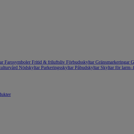
tar
Farosymboler
Fritid & friluftsliv
Förbudsskyltar
Gränsmarkeringar
G
kulturvård
Nödskyltar
Parkeringsskyltar
Påbudskyltar
Skyltar för larm
dukter