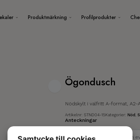
ekaler
Produktmärkning
Profilprodukter
Chec
Ögondusch
Nödskylt i valfritt A-format, A2-
Artikelnr:
STND04-15
Kategorier:
Nöd
,
S
Anteckningar
Samtycke till cookies