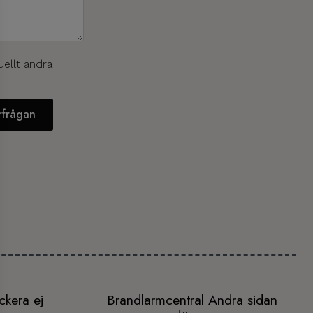
uellt andra
örfrågan
ckera ej
Brandlarmcentral Andra sidan