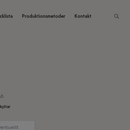
klista
Produktionsmetoder
Kontakt
Search
for:
A5.
kyltar