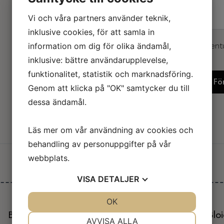
Vi och våra partners använder teknik,
inklusive cookies, för att samla in
information om dig för olika ändamål,
Skriv storlek, material och event
kommentarer.
inklusive: bättre användarupplevelse,
funktionalitet, statistik och marknadsföring.
Ögondusch
Lägg Till I Min F
mängd
Genom att klicka på "OK" samtycker du till
dessa ändamål.
Läs mer om vår användning av cookies och
behandling av personuppgifter på vår
webbplats.
Relaterade produkter
VISA
DETALJER
JA
NEJ
OK
JA
NEJ
Brandpost
Brandlarmcentral Bloi
NÖDVÄNDIG
INSTÄLLNINGAR
AVVISA ALLA