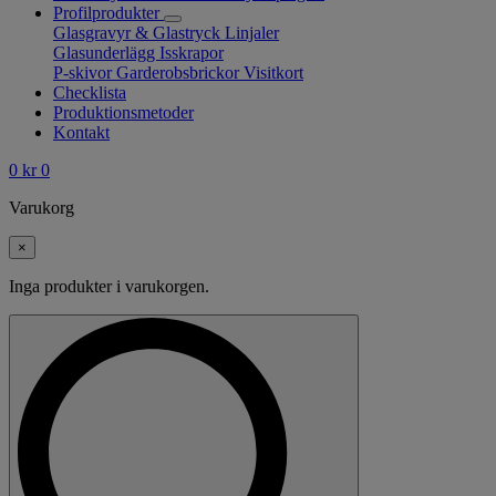
Profilprodukter
Glasgravyr & Glastryck
Linjaler
Glasunderlägg
Isskrapor
P-skivor
Garderobsbrickor
Visitkort
Checklista
Produktionsmetoder
Kontakt
0
kr
0
Varukorg
×
Inga produkter i varukorgen.