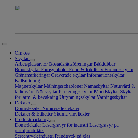
Om oss
Skyltar
Arbetsplatstavlor
Bostadsrättsföreningar
Båtklubbar
Brandskyltar
Farosymboler
Fritid & friluftsliv
Förbudsskyltar
Gränsmarkeringar
Graverade skyltar
Informationsskyltar
Källsortering
Magnetskyltar
Målningsschabloner
Namnskyltar
Naturvård &
kulturvård
Nödskyltar
Parkeringsskyltar
Påbudskyltar
Skyltar
för larm- & bevakning
Utrymningsskyltar
Varningsskyltar
Dekaler
Domedekaler
Numrerade dekaler
Dekaler & Etiketter
Skurna vinyltexter
Produktmärkning
Domedekaler
Lasergravyr för industri
Lasergravyr på
profilprodukter
Screentryck industri
Rundtryck på glas