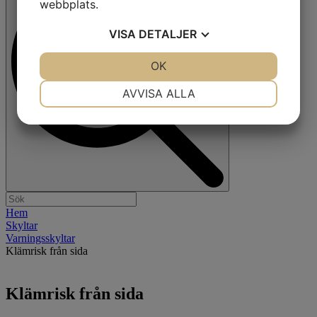
webbplats.
VISA
DETALJER
JA
NEJ
OK
JA
NEJ
NÖDVÄNDIG
INSTÄLLNINGAR
AVVISA ALLA
JA
NEJ
JA
NEJ
MARKNADSFÖRING
STATISTIK
Hem
Skyltar
Varningsskyltar
Klämrisk från sida
Klämrisk från sida