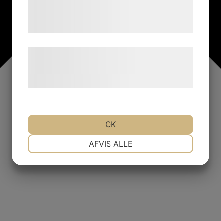
tjenester. Ved at klikke på 'OK' giver du
samtykke til disse formål.
Læs mere om vores brug af cookies og
behandling af persondata på vores
hjemmeside.
OK
NØDVENDIGE
PRÆFERENCER
AFVIS ALLE
MARKETING
STATISTIK