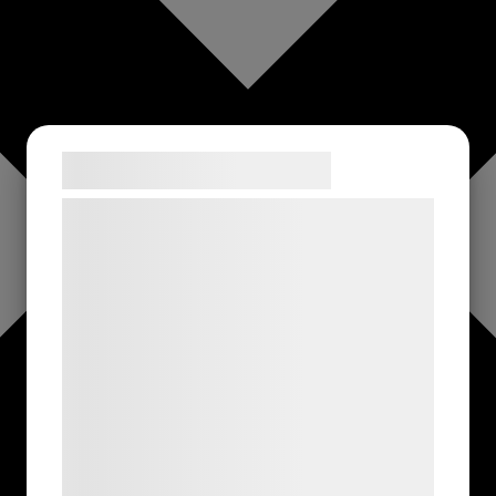
Samtykke til cookies
Vi og vores samarbejdspartnere bruger
teknologier, herunder cookies, til at
indsamle oplysninger om dig til forskellige
formål, herunder: Tilpasning af annoncering,
bedre brugeroplevelse, funktionalitet,
statistik og marketing. Disse oplysninger
kan blive delt med annoncerings- og
analysepartnere, som kan kombinere dem
med data, du tidligere har givet dem eller
de har indsamlet gennem din brug af deres