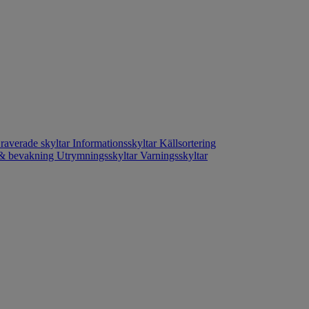
raverade skyltar
Informationsskyltar
Källsortering
- & bevakning
Utrymningsskyltar
Varningsskyltar