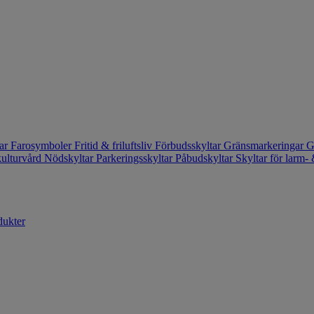
tar
Farosymboler
Fritid & friluftsliv
Förbudsskyltar
Gränsmarkeringar
G
kulturvård
Nödskyltar
Parkeringsskyltar
Påbudskyltar
Skyltar för larm
dukter