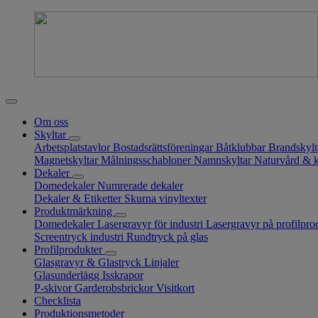
Om oss
Skyltar
Arbetsplatstavlor
Bostadsrättsföreningar
Båtklubbar
Brandskyl
Magnetskyltar
Målningsschabloner
Namnskyltar
Naturvård & 
Dekaler
Domedekaler
Numrerade dekaler
Dekaler & Etiketter
Skurna vinyltexter
Produktmärkning
Domedekaler
Lasergravyr för industri
Lasergravyr på profilpro
Screentryck industri
Rundtryck på glas
Profilprodukter
Glasgravyr & Glastryck
Linjaler
Glasunderlägg
Isskrapor
P-skivor
Garderobsbrickor
Visitkort
Checklista
Produktionsmetoder