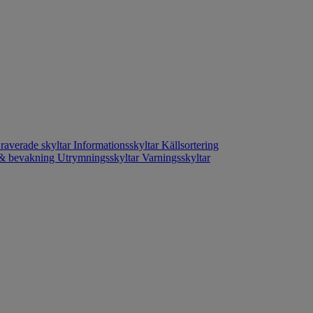
raverade skyltar
Informationsskyltar
Källsortering
- & bevakning
Utrymningsskyltar
Varningsskyltar