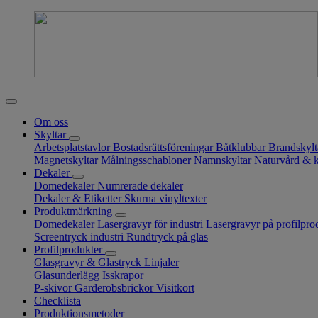
Om oss
Skyltar
Arbetsplatstavlor
Bostadsrättsföreningar
Båtklubbar
Brandskyl
Magnetskyltar
Målningsschabloner
Namnskyltar
Naturvård & 
Dekaler
Domedekaler
Numrerade dekaler
Dekaler & Etiketter
Skurna vinyltexter
Produktmärkning
Domedekaler
Lasergravyr för industri
Lasergravyr på profilpro
Screentryck industri
Rundtryck på glas
Profilprodukter
Glasgravyr & Glastryck
Linjaler
Glasunderlägg
Isskrapor
P-skivor
Garderobsbrickor
Visitkort
Checklista
Produktionsmetoder