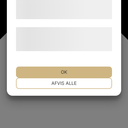
tjenester. Ved at klikke på 'OK' giver du
samtykke til disse formål.
Læs mere om vores brug af cookies og
behandling af persondata på vores
hjemmeside.
OK
NØDVENDIGE
PRÆFERENCER
AFVIS ALLE
MARKETING
STATISTIK