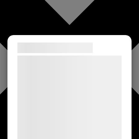
Samtykke til cookies
Vi og vores samarbejdspartnere bruger
teknologier, herunder cookies, til at
indsamle oplysninger om dig til forskellige
formål, herunder: Tilpasning af annoncering,
bedre brugeroplevelse, funktionalitet,
statistik og marketing. Disse oplysninger
kan blive delt med annoncerings- og
analysepartnere, som kan kombinere dem
med data, du tidligere har givet dem eller
de har indsamlet gennem din brug af deres