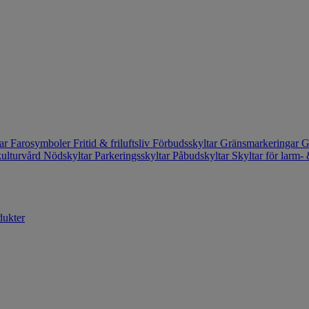
tar
Farosymboler
Fritid & friluftsliv
Förbudsskyltar
Gränsmarkeringar
G
kulturvård
Nödskyltar
Parkeringsskyltar
Påbudskyltar
Skyltar för larm
dukter