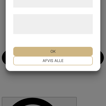
samtykke til disse formål.
Læs mere om vores brug af cookies og
behandling af persondata på vores
hjemmeside.
OK
NØDVENDIGE
PRÆFERENCER
AFVIS ALLE
MARKETING
STATISTIK