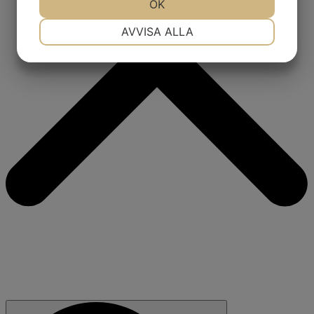
JA
NEJ
OK
JA
NEJ
NÖDVÄNDIG
INSTÄLLNINGAR
AVVISA ALLA
JA
NEJ
JA
NEJ
MARKNADSFÖRING
STATISTIK