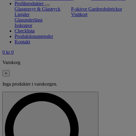
Profilprodukter
Glasgravyr & Glastryck
P-skivor
Garderobsbrickor
Linjaler
Visitkort
Glasunderlägg
Isskrapor
Checklista
Produktionsmetoder
Kontakt
0
kr
0
Varukorg
×
Inga produkter i varukorgen.