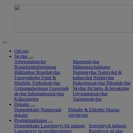
Om oss
Skyltar
Arbetsplatstavlor
Magnetskyltar
Bostadsrättsföreningar
Målningsschabloner
Båtklubbar
Brandskyltar
Namnskyltar
Naturvård &
Farosymboler
Fritid &
kulturvård
Nödskyltar
friluftsliv
Förbudsskyltar
Parkeringsskyltar
Påbudskyltar
Gränsmarkeringar
Graverade
Skyltar för larm- & bevakning
skyltar
Informationsskyltar
Utrymningsskyltar
Källsortering
Varningsskyltar
Dekaler
Domedekaler
Numrerade
Dekaler & Etiketter
Skurna
dekaler
vinyltexter
Produktmärkning
Domedekaler
Lasergravyr för industri
Screentryck industri
Lasergravyr på profilprodukter
Rundtryck på glas