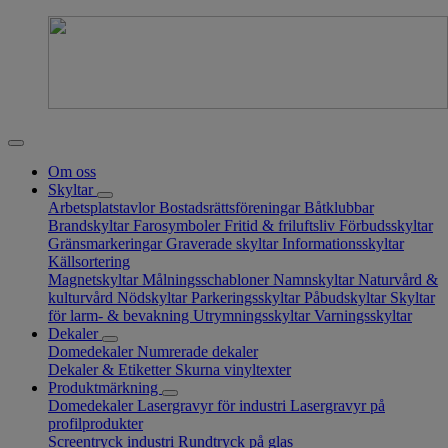
Om oss
Skyltar
Arbetsplatstavlor
Bostadsrättsföreningar
Båtklubbar
Brandskyltar
Farosymboler
Fritid & friluftsliv
Förbudsskyltar
Gränsmarkeringar
Graverade skyltar
Informationsskyltar
Källsortering
Magnetskyltar
Målningsschabloner
Namnskyltar
Naturvård &
kulturvård
Nödskyltar
Parkeringsskyltar
Påbudskyltar
Skyltar
för larm- & bevakning
Utrymningsskyltar
Varningsskyltar
Dekaler
Domedekaler
Numrerade dekaler
Dekaler & Etiketter
Skurna vinyltexter
Produktmärkning
Domedekaler
Lasergravyr för industri
Lasergravyr på
profilprodukter
Screentryck industri
Rundtryck på glas