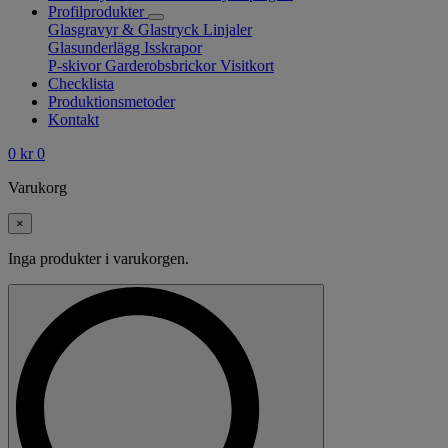
Profilprodukter
Glasgravyr & Glastryck
Linjaler
Glasunderlägg
Isskrapor
P-skivor
Garderobsbrickor
Visitkort
Checklista
Produktionsmetoder
Kontakt
0
kr
0
Varukorg
×
Inga produkter i varukorgen.