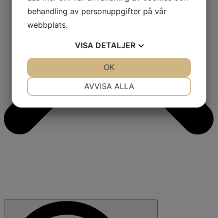
behandling av personuppgifter på vår
webbplats.
VISA
DETALJER
JA
NEJ
OK
JA
NEJ
NÖDVÄNDIG
INSTÄLLNINGAR
AVVISA ALLA
JA
NEJ
JA
NEJ
MARKNADSFÖRING
STATISTIK