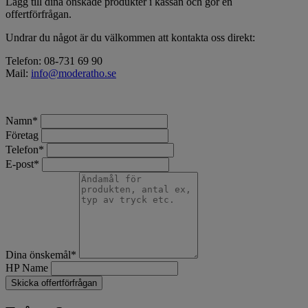
Lägg till dina önskade produkter i kassan och gör en
offertförfrågan.
Undrar du något är du välkommen att kontakta oss direkt:
Telefon: 08-731 69 90
Mail:
info@moderatho.se
Namn
*
Företag
Telefon
*
E-post
*
Dina önskemål
*
HP Name
Skicka offertförfrågan