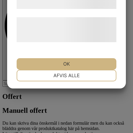
samtykke til disse formål.
Læs mere om vores brug af cookies og
behandling af persondata på vores
hjemmeside.
OK
NØDVENDIGE
PRÆFERENCER
AFVIS ALLE
MARKETING
STATISTIK
Offert
Manuell offert
Du kan skriva dina önskemål i nedan formulär men du kan också
bläddra genom vår produktkatalog här på hemsidan.