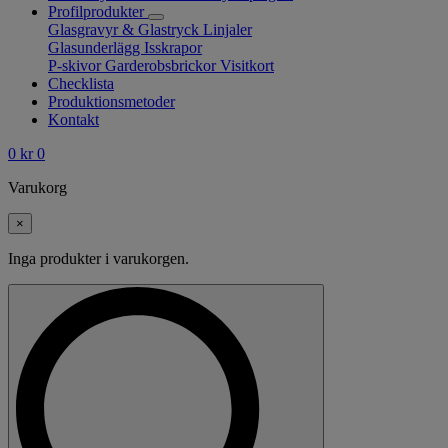
Profilprodukter
Glasgravyr & Glastryck
Linjaler
Glasunderlägg
Isskrapor
P-skivor
Garderobsbrickor
Visitkort
Checklista
Produktionsmetoder
Kontakt
0
kr
0
Varukorg
×
Inga produkter i varukorgen.