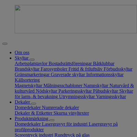
Om oss
Skyltar
Arbetsplatstavlor
Bostadsrättsföreningar
Båtklubbar
Brandskyltar
Farosymboler
Fritid & friluftsliv
Förbudsskyltar
Gränsmarkeringar
Graverade skyltar
Informationsskyltar
Källsortering
Magnetskyltar
Målningsschabloner
Namnskyltar
Naturvård &
kulturvård
Nödskyltar
Parkeringsskyltar
Påbudskyltar
Skyltar
för larm- & bevakning
Utrymningsskyltar
Varningsskyltar
Dekaler
Domedekaler
Numrerade dekaler
Dekaler & Etiketter
Skurna vinyltexter
Produktmärkning
Domedekaler
Lasergravyr för industri
Lasergravyr på
profilprodukter
Screentryck industri
Rundtryck på glas