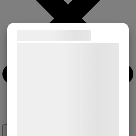
Samtykke til cookies
Vi og vores samarbejdspartnere bruger
teknologier, herunder cookies, til at
indsamle oplysninger om dig til forskellige
formål, herunder: Tilpasning af annoncering,
bedre brugeroplevelse, funktionalitet,
statistik og marketing. Disse oplysninger
kan blive delt med annoncerings- og
analysepartnere, som kan kombinere dem
med data, du tidligere har givet dem eller
de har indsamlet gennem din brug af deres
tjenester. Ved at klikke på 'OK' giver du